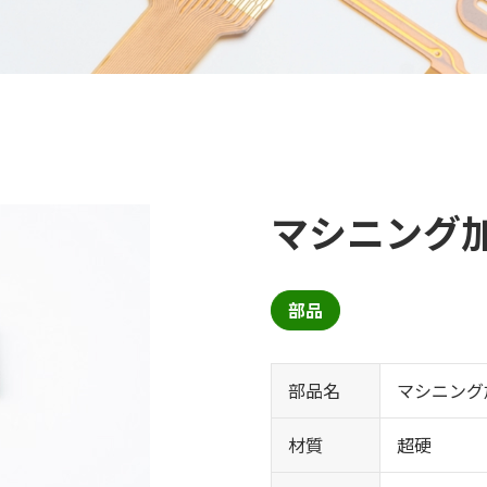
マシニング
部品
部品名
マシニング
材質
超硬