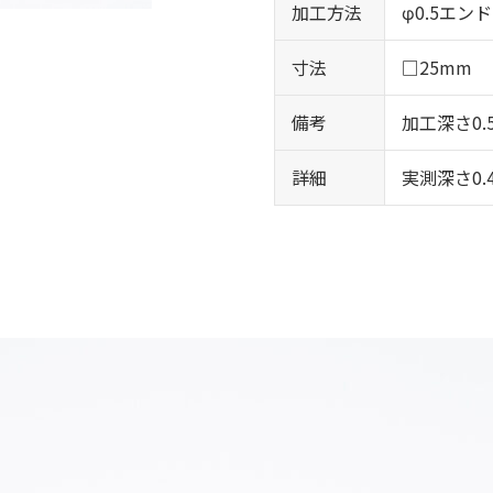
加工方法
φ0.5エン
寸法
□25mm
備考
加工深さ0.
詳細
実測深さ0.