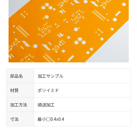
部品名
加工サンプル
材質
ポリイミド
加工方法
順送加工
寸法
最小□0.4x0.4