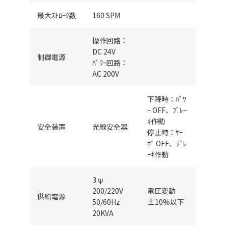
最大ｽﾄﾛｰｸ数
160 SPM
操作回路：
DC 24V
制御電源
ﾊﾟﾜｰ回路：
AC 200V
下降時：ﾊﾟﾜ
ｰ OFF、ﾌﾞﾚｰ
ｷ作動
安全装置
光線安全器
停止時：ｻｰ
ﾎﾞ OFF、ﾌﾞﾚ
ｰｷ作動
3 ψ
200/220V
電圧変動
供給電源
50/60Hz
±10%以下
20KVA