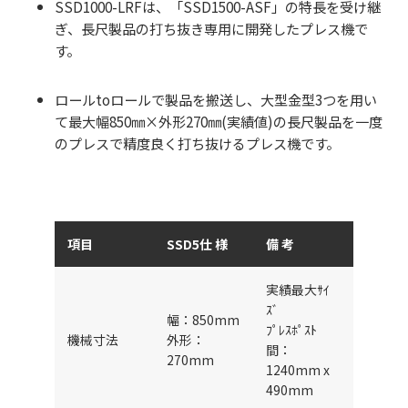
SSD1000-LRFは、「SSD1500-ASF」の特長を受け継
ぎ、長尺製品の打ち抜き専用に開発したプレス機で
す。
ロールtoロールで製品を搬送し、大型金型3つを用い
て最大幅850㎜×外形270㎜(実績値)の長尺製品を一度
のプレスで精度良く打ち抜けるプレス機です。
項目
SSD5仕 様
備 考
実績最大ｻｲ
ｽﾞ
幅：850mm
ﾌﾟﾚｽﾎﾟｽﾄ
機械寸法
外形：
間：
270mm
1240mm x
490mm